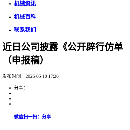
机械资讯
机械百科
联系我们
近日公司披露《公开辟行仿单
（申报稿）
发布时间：2026-05-10 17:26
分享：
微信扫一扫：分享