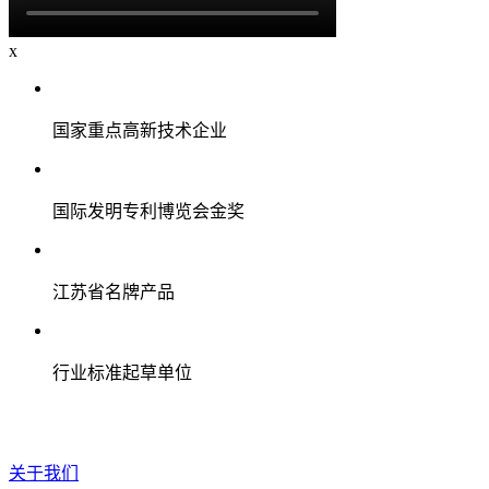
x
国家重点高新技术企业
国际发明专利博览会金奖
江苏省名牌产品
行业标准起草单位
关于我们