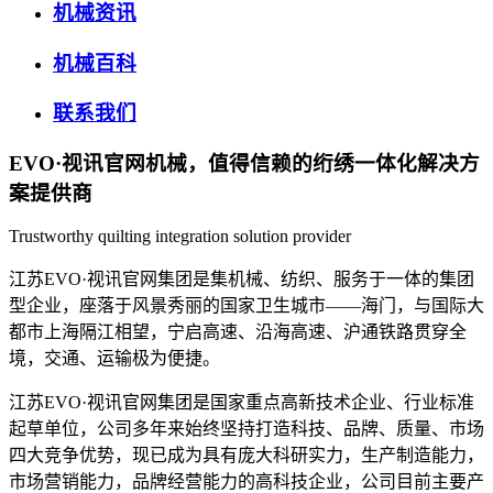
机械资讯
机械百科
联系我们
EVO·视讯官网机械，值得信赖的绗绣一体化解决方
案提供商
Trustworthy quilting integration solution provider
江苏EVO·视讯官网集团是集机械、纺织、服务于一体的集团
型企业，座落于风景秀丽的国家卫生城市——海门，与国际大
都市上海隔江相望，宁启高速、沿海高速、沪通铁路贯穿全
境，交通、运输极为便捷。
江苏EVO·视讯官网集团是国家重点高新技术企业、行业标准
起草单位，公司多年来始终坚持打造科技、品牌、质量、市场
四大竞争优势，现已成为具有庞大科研实力，生产制造能力，
市场营销能力，品牌经营能力的高科技企业，公司目前主要产