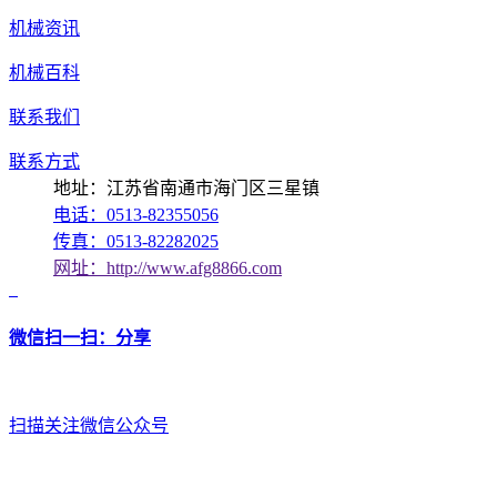
机械资讯
机械百科
联系我们
联系方式
地址：江苏省南通市海门区三星镇
电话：0513-82355056
传真：0513-82282025
网址：http://www.afg8866.com
微信扫一扫：分享
扫描关注微信公众号