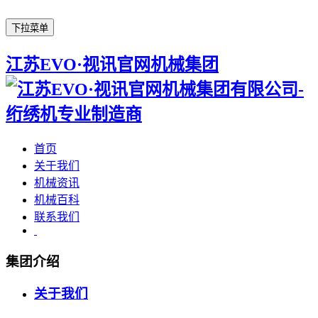
下拉菜单
江苏EVO·视讯官网机械集团
首页
关于我们
机械资讯
机械百科
联系我们
集团介绍
关于我们