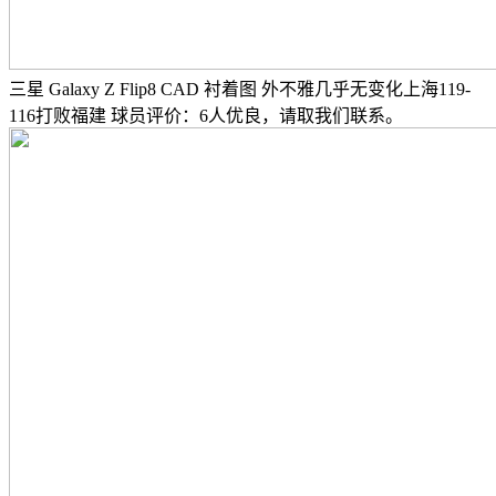
三星 Galaxy Z Flip8 CAD 衬着图 外不雅几乎无变化上海119-
116打败福建 球员评价：6人优良，请取我们联系。