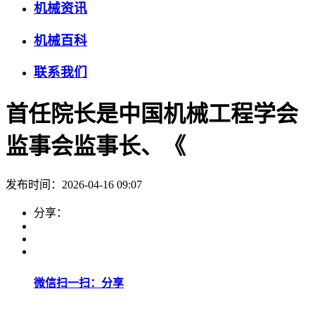
机械资讯
机械百科
联系我们
首任院长是中国机械工程学会
监事会监事长、《
发布时间：2026-04-16 09:07
分享：
微信扫一扫：分享