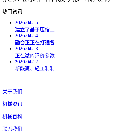
热门资讯
2026-04-15
建立了基于压缩工
2026-04-14
融合正正在打通各
2026-04-13
正在激的评价参数
2026-04-12
新能源、轻工制制
关于我们
机械资讯
机械百科
联系我们