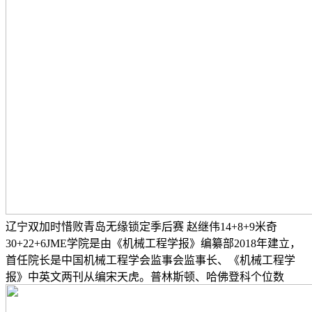
辽宁双加时惜败青岛无缘锁定季后赛 赵继伟14+8+9米奇
30+22+6JME学院是由《机械工程学报》编纂部2018年建立，
首任院长是中国机械工程学会监事会监事长、《机械工程学
报》中英文两刊从编宋天虎。普林斯顿、哈佛登科个位数