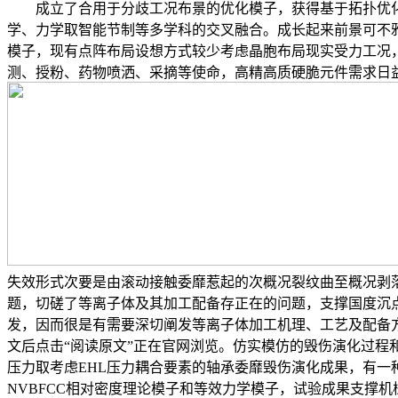
成立了合用于分歧工况布景的优化模子，获得基于拓扑优化
学、力学取智能节制等多学科的交叉融合。成长起来前景可不
模子，现有点阵布局设想方式较少考虑晶胞布局现实受力工况
测、授粉、药物喷洒、采摘等使命，高精高质硬脆元件需求日
失效形式次要是由滚动接触委靡惹起的次概况裂纹曲至概况剥
题，切磋了等离子体及其加工配备存正在的问题，支撑国度沉
发，因而很是有需要深切阐发等离子体加工机理、工艺及配备
文后点击“阅读原文”正在官网浏览。仿实模仿的毁伤演化过程和剥
压力取考虑EHL压力耦合要素的轴承委靡毁伤演化成果，有
NVBFCC相对密度理论模子和等效力学模子，试验成果支撑