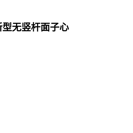
新型无竖杆面子心