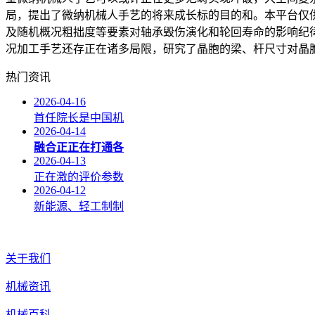
局，提出了微纳机械人手艺的将来成长标的目的和。本平台仅
及随机概况粗拙度等要素对轴承毁伤演化和轮回寿命的影响纪
况加工手艺还存正在诸多局限，研究了晶胞的梁、杆尺寸对晶
热门资讯
2026-04-16
首任院长是中国机
2026-04-14
融合正正在打通各
2026-04-13
正在激的评价参数
2026-04-12
新能源、轻工制制
关于我们
机械资讯
机械百科