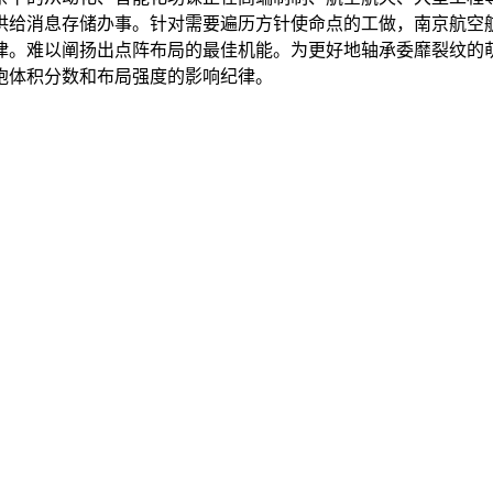
供给消息存储办事。针对需要遍历方针使命点的工做，南京航空
律。难以阐扬出点阵布局的最佳机能。为更好地轴承委靡裂纹的
胞体积分数和布局强度的影响纪律。