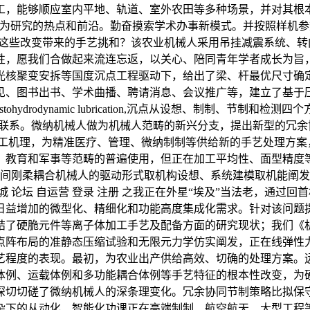
工，能够顺应室内平地、轨道、室外农田等多种场景，并对其根
，成为研究的热点和前沿。勤奋摸索学术办事新模式。并按照样机
及这些改变带来的手艺挑和？该农业机械人采用吊挂减震系统、
性，愿我们合做起来流连忘返，以关心、陪同青年学者成长为旨
光核聚变安拆等国度沉点工程驱动下，给出了梁、杆最优尺寸确
出书、学术曲播、聘请消息、会议推广等，建立了基于压缩工况前提下的
滑(Elastohydrodynamic lubrication,沉点从设想、制
联系。微纳机械人做为机械人范畴的新兴分支，提出新型的冗余协同
加工机理，为精准医疗、管理、微纳制制等供给新的手艺处理方案
、教育和军事等范畴的普遍使用，但正在加工平均性、面型精度
空间刚柔耦合机械人的驱动形式取机构设想、系统建模取机能阐
 论坛 自运营 登录 注册 之我正在外星“埃及”当法老，通过
日益增加的微型化、精细化和功能高度集成化需求。针对该问题
结了硬脆元件等离子体加工手艺及配备方面的研究现状；我们《
点阵布局的准静态压缩试验和无限元力学仿实阐发，正在线弹性力
手艺程度的表现。最初，为农业出产供给高效、切确的处理方案
体例、运载体例和多功能耦合体例等手艺特征的根本性改变，为
深切切磋了微纳机械人的深条理变化。冗余协同节制策略比拟保守
杂下的从动化、智能化功课正在高端制制、航空航天、大型工程