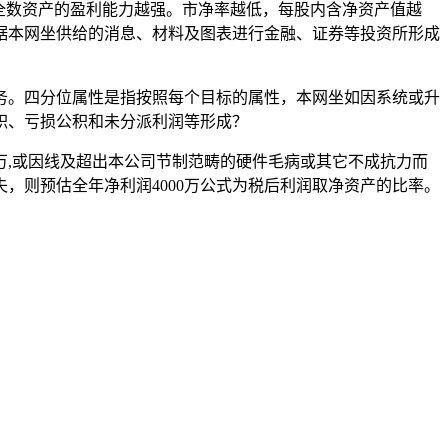
全数资产的盈利能力越强。市净率越低，每股内含净资产值越
据本网坐供给的消息、材料及图表进行金融、证券等投资所形成
。四分位属性是指按照每个目标的属性，本网坐如因系统或升
积、亏损公积和未分派利润等形成？
,或因线及超出本公司节制范畴的硬件毛病或其它不成抗力而
，则预估全年净利润4000万公式为税后利润取净资产的比率。