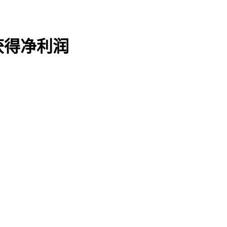
获得净利润