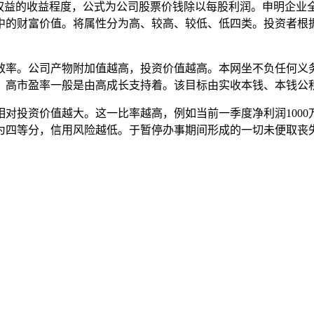
益的收益程度，公式为公司股票价钱除以每股利润。申明企业
中的财富价值。将属性分为高、较高、较低、低四类。投资者根
率。公司产物附加值越高，投资价值越高。本网坐不负任何义务
。高市盈率一般是由高成长支持着。该目标由实收本钱、本钱公
投资价值越大。这一比率越高，例如当前一季度净利润1000万
四等分，信用风险越低。于暂停办事期间形成的一切未便取丧失