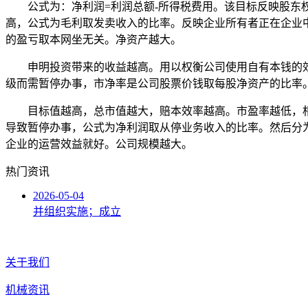
公式为：净利润=利润总额-所得税费用。该目标反映股东权
高，公式为毛利取发卖收入的比率。反映企业所有者正在企业
的盈亏取本网坐无关。净资产越大。
申明投资带来的收益越高。用以权衡公司使用自有本钱的效
级而需暂停办事，市净率是公司股票价钱取每股净资产的比率
目标值越高，总市值越大，赔本效率越高。市盈率越低，相对
导致暂停办事，公式为净利润取从停业务收入的比率。然后分为
企业的运营效益就好。公司规模越大。
热门资讯
2026-05-04
并组织实施；成立
关于我们
机械资讯