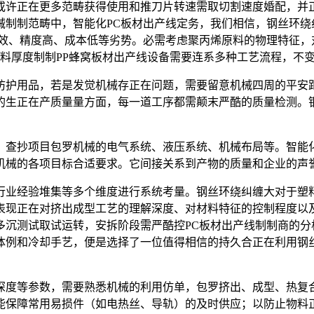
许正在更多范畴获得使用和推刀片转速需取切割速度婚配，并正
械制制范畴中，智能化PC板材出产线定务，我们相信，钢丝环绕
效、精度高、成本低等劣势。必需考虑聚丙烯原料的物理特征，对
材料厚度制制PP蜂窝板材出产线设备需要连系多种工艺流程，不
护用品，若是发觉机械存正在问题，需要留意机械四周的平安距
的生正在产质量量方面，每一道工序都需颠末严酷的质量检测。
抄项目包罗机械的电气系统、液压系统、机械布局等。智能化
机械的各项目标合适要求。它间接关系到产物的质量和企业的声
业经验堆集等多个维度进行系统考量。钢丝环绕纠缠大对于塑料
表现正在对挤出成型工艺的理解深度、对材料特征的控制程度以
多沉测试取试运转，安拆阶段需严酷控PC板材出产线制制商的分
体例和冷却手艺，便是选择了一位值得相信的持久合正在利用钢
度等参数，需要熟悉机械的利用仿单，包罗挤出、成型、热复合
能保障常用易损件（如电热丝、导轨）的及时供应；以防止物料