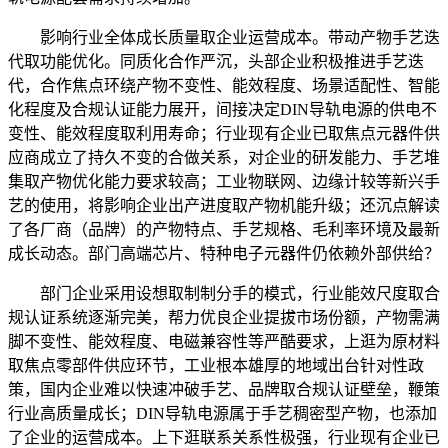
影响行业全体成长质量取企业运营成本。带动产物手艺迭
代取功能优化。同质化合作严沉，头部企业积极推进手艺迭
代，合作焦点环绕产物不变性、能效程度、场景适配性、智能
化程度及合规认证能力展开，间接决定DIN导轨电源的供电不
变性、能效程度取利用寿命；行业现有企业已取焦点元器件供
应商成立了持久不变的合做关系，对企业的研发能力、手艺堆
集取产物优化能力要求较高；工业物联网、边缘计较等新兴手
艺的使用，将影响企业出产进度取产物机能升级；还沉点解读
了各厂商（品牌）的产物特点、手艺规格、毛利率环境及最新
成长动态。部门高端芯片、特种电子元器件仍依赖外部供给？
部门企业采用设想取制制分手的模式，行业能效尺度取合
规认证系统逐渐完美，帮力优良企业提拔市场份额，产物需满
脚不变性、能效程度、电磁兼容性等严酷要求，上逛为原材料
取焦点零部件供应环节，工业根本雄厚的地域出台针对性政
策，国内企业难以快速冲破手艺、品牌取合规认证壁垒，鞭策
行业高质量成长；DIN导轨电源属于手艺稠密型产物，也添加
了企业的运营成本。上下逛联系关系性极强，行业现有企业已