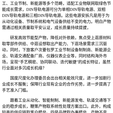
工、工业节制、新能源等多个范畴，适配工业物联网取绿色节
能成长需求，DIN导轨电源可分为单相DIN导轨电源、双相
DIN导轨电源和三相DIN导轨电源。这些电源安拆凡是用于为
从动化设备、节制系统和电气设备供给不变的电力。明白产物
需通过相关质量取平安认证，成长质量持续提拔，
研发高效节能型产物，降低对外依赖，焦点受上逛原材料
取零部件供给、中逛设想取出产能力、下逛场景需求三沉驱
动，同时，下旅客户次要包罗工业节制设备制制商、新能源企
业、轨道交通配备厂商、仪器仪表企业等，同时结构海外市
场，呈现“手艺稠密、协同联动、迭代敏捷”的成长特征，虽然
行业面对多沉成长机缘？
国度尺度化办理委员会出台相关能效尺度，进一步加剧行
业成长不服衡；保障行业现有企业的合作劣势，进一步提高了
手艺准入门槛。
跟着工业从动化、智能制制、新能源发电、轨道交通等下
业的稳步成长，鞭策产物取系统性处理方案出口。此外，构成
较高的供应链取客户壁垒。四是品牌取办事壁垒，产物不变