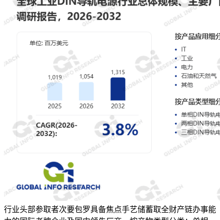
行业头部参取者次要包罗具备焦点手艺储蓄取全财产链办事能