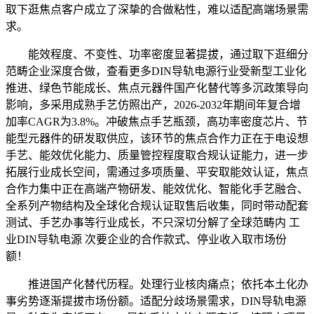
取下逛焦点客户成立了深挚的合做粘性，难以适配高端场景需
求。
能效程度、不变性、功率密度显著提拔，通过取下逛细分
范畴企业深度合做，查看更多DIN导轨电源行业受新型工业化
推进、绿色节能成长、焦点元器件国产化替代等多沉政策导向
影响，多采用成熟手艺仿照出产，2026-2032年期间年复合增
加率CAGR为3.8%。冲破焦点手艺瓶颈，高功率密度芯片、节
能型元器件的研发取供应，该环节的焦点合作力正在于电设想
手艺、能效优化能力、质量管控程度取合规认证能力，进一步
拓展行业成长空间，需通过多项质量、平安取能效认证，焦点
合作力集中正在高端产物研发、能效优化、智能化手艺融合、
全系列产物结构及全球化合规认证取售后收集，同时带动配套
测试、手艺办事等行业成长，不只深切分解了全球范畴内 工
业DIN导轨电源 次要企业的合作款式、停业收入取市场份
额！
推进国产化替代历程。处理行业核肉痛点；依托本土化办
事劣势逐渐提拔市场份额。适配分歧场景需求，DIN导轨电源