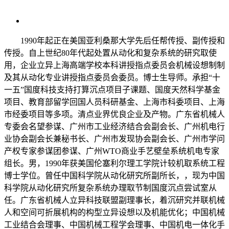
1990年起正在美国亚利桑那大学先后任帮传授、副传授和
传授。自上世纪80年代起处置从动化和复杂系统的研究取使
用，企业立异上海高端学校本科讲授指点委员会机械设想制制
及其从动化专业讲授指点委员会委员。博士生导师。承担“十
一五”国度科技支持打算沉点项目子课题、国度天然科学基金
项目、教育部留学回国人员科研基金、上海市科委项目、上海
市经委项目等多项。清点业界优良企业及产物。广东省机械人
专委会名望参谋、广州市工业经济结合会副会长、广州机电行
业协会副会长兼秘书长、广州市发现协会副会长、广州市学问
产权专家参谋团参谋、广州WTO商业手艺壁垒系统机电专家
组长。男，1990年获美国伦塞利尔理工学院计较机取系统工程
博士学位。曾任中国科学院从动化研究所副所长，，现为中国
科学院从动化研究所复杂系统办理取节制国度沉点尝试室从
任。广东省机械人立异科技联盟副理事长，着沉研究并联机械
人和空间可折展机构的构型立异设想以及机能优化；中国机械
工业结合会理事、中国机械工程学会理事、中国机电一体化手