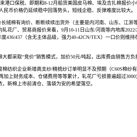
港口保税、即期和8-12月船货美国皮马棉、埃及吉扎棉报价
棉人民币价格仍延续稳中回落势头，短线企稳、反弹难度比较大。
价长绒棉有询价、断断续续出货外（主要是内河南、山东、江浙等消费
贸易商报价来看，9月10-11日山东/河南等内地库2022/23年度
436/437（含无主体品级，强力40-42CN/TEX）一口价则维持在2810
都采取“竞价”销售模式，加价50元/吨起，出库费由销售方负
棉纺织企业新增高支纱/精梳纱订单明显不及预期（C60S棉纱
再加上财务成本、仓储费用等等累计，轧花厂亏损普遍超过3000元/
浓，新棉上市前清仓、落袋为安的希望落空。