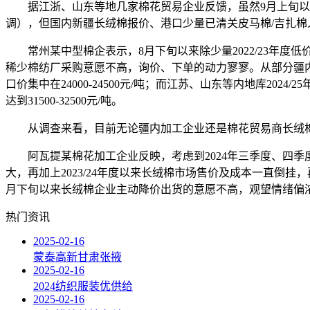
据江浙、山东等地几家棉花贸易企业反馈，虽然9月上旬以来
调），但国内新疆长绒棉报价、港口少量已清关皮马棉/吉扎
常州某中型棉企表示，8月下旬以来除少量2022/23年度低
稀少棉纺厂采购意愿不高，询价、下单的动力寥寥。从部分疆内轧花厂、
口价集中在24000-24500元/吨；而江苏、山东等内地库2024/25年度
达到31500-32500元/吨。
从调查来看，目前无论疆内加工企业还是棉花贸易商长绒棉大
阿瓦提某棉花加工企业反映，考虑到2024年三季度、四季度
大，再加上2023/24年度以来长绒棉市场售价及成本一直倒挂，
月下旬以来长绒棉企业主动降价出货的意愿不高，观望情绪偏
热门资讯
2025-02-16
蒙泰高新甘肃张掖
2025-02-16
2024纺织服装优供给
2025-02-16