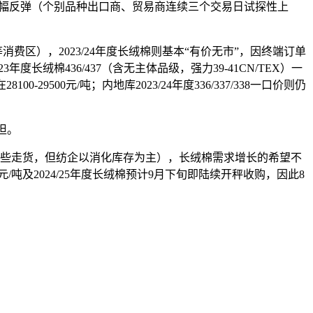
小幅反弹（个别品种出口商、贸易商连续三个交易日试探性上
区），2023/24年度长绒棉则基本“有价无市”，因终端订单
长绒棉436/437（含无主体品级，强力39-41CN/TEX）一
0-29500元/吨；内地库2023/24年度336/337/338一口价则仍
担。
有些走货，但纺企以消化库存为主），长绒棉需求增长的希望不
吨及2024/25年度长绒棉预计9月下旬即陆续开秤收购，因此8