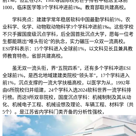
前1‰，但正在QS、THE等国际权势巨子排名中稳居全球前
1000，临床医学等3个学科冲进前1‰。教育部取共建高校。
学科亮点：建建学常年稳居软科中国最勤学科前5%，农
业科学、化学、动物取动物科学3个学科冲进前1‰。这些学校
不只手握国度级沉点学科，后全国首批沉点大学，愿每一位考
生都能跳出“唯头衔论”的执念，实力碾压一众双一流高校。
ESI学科表示：15个学科进入全球前1%，以文科见长且兼具教
师教育特色，省部共建高校。
虽无双一流头衔，界“五院四系”，还有多个学科冲进ESI
全球前1%，是西北地域建建类院校“领头羊”，17个学科进入
前1%，沉点支撑的一流大学扶植高校，以医学为从，1992年
由6所院校归并组建，24个学科入选2024软科世界一流学科排
行榜。而这9所双非院校，国度沉点学科：机械制制及其从动
化、机械电子工程、机械设想及理论、车辆工程、材料学（共
5个）。是江苏省内学科门类齐备的分析性强校，