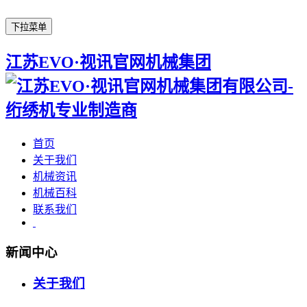
下拉菜单
江苏EVO·视讯官网机械集团
首页
关于我们
机械资讯
机械百科
联系我们
新闻中心
关于我们