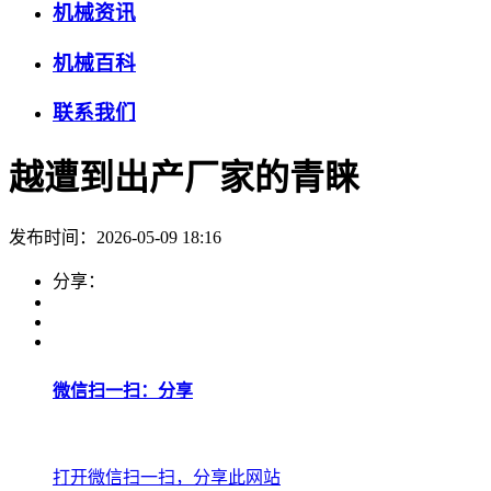
机械资讯
机械百科
联系我们
越遭到出产厂家的青睐
发布时间：2026-05-09 18:16
分享：
微信扫一扫：分享
打开微信扫一扫，分享此网站