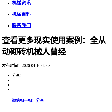
机械资讯
机械百科
联系我们
查看更多现实使用案例：全从
动砌砖机械人曾经
发布时间：2026-04-16 09:08
分享：
微信扫一扫：分享