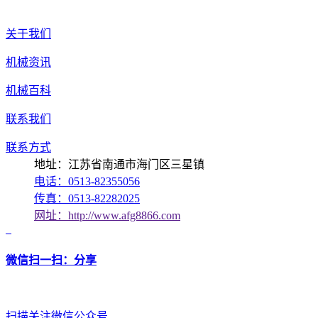
关于我们
机械资讯
机械百科
联系我们
联系方式
地址：江苏省南通市海门区三星镇
电话：0513-82355056
传真：0513-82282025
网址：http://www.afg8866.com
微信扫一扫：分享
扫描关注微信公众号