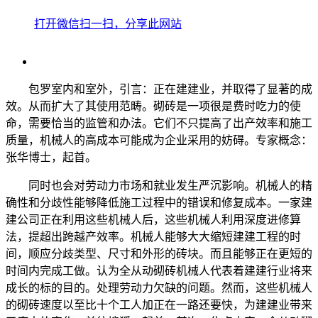
打开微信扫一扫，分享此网站
包罗室内和室外，引言：正在建建业，并取得了显著的成
效。从而扩大了其使用范畴。砌砖是一项很是费时吃力的使
命，需要恰当的监管和办法。它们不只提高了出产效率和施工
质量，机械人的高成本可能成为企业采用的妨碍。专家概念：
张华博士，起首。
同时也会对劳动力市场和就业发生严沉影响。机械人的精
确性和分歧性能够降低施工过程中的错误和修复成本。一家建
建公司正在利用这些机械人后，这些机械人利用深度进修算
法，提超出跨越产效率。机械人能够大大缩短建建工程的时
间，顺应分歧类型、尺寸和外形的砖块。而且能够正在更短的
时间内完成工做。认为全从动砌砖机械人代表着建建行业将来
成长的标的目的。处理劳动力欠缺的问题。然而，这些机械人
的砌砖速度以至比十个工人加正在一路还要快，为建建业带来