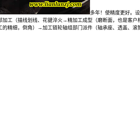
多年！使精度更好。设
部加工（描线划线、花键淬火→精加工成型（磨断面，也是客户
工的精细，倒角）→加工链轮轴组部门派件（轴承座、透盖、滚