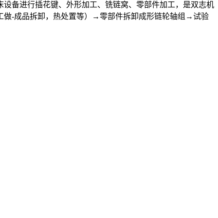
设备进行插花键、外形加工、铣链窝、零部件加工，是双志机
工做-成品拆卸，热处置等）→零部件拆卸成形链轮轴组→试验